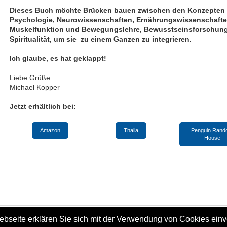
Dieses Buch möchte Brücken bauen zwischen den Konzepten
Psychologie, Neurowissenschaften, Ernährungswissenschafte
Muskelfunktion und Bewegungslehre, Bewusstseinsforschun
Spiritualität, um sie zu einem Ganzen zu integrieren.
Ich glaube, es hat geklappt!
Liebe Grüße
Michael Kopper
Jetzt erhältlich bei:
Amazon
Thalia
Penguin Ran
House
Druckversion
|
Sitemap
ebseite erklären Sie sich mit der Verwendung von Cookies ein
© Michael Kopper