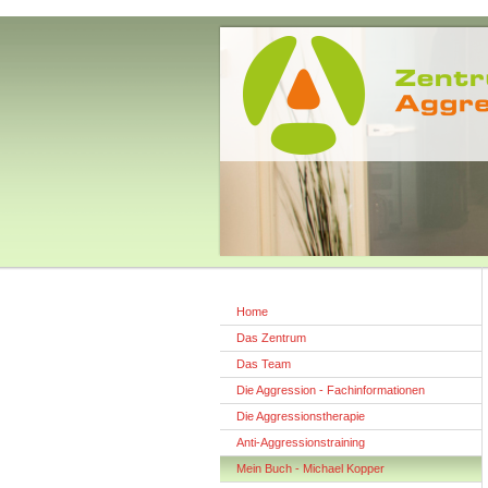
Home
Das Zentrum
Das Team
Die Aggression - Fachinformationen
Die Aggressionstherapie
Anti-Aggressionstraining
Mein Buch - Michael Kopper