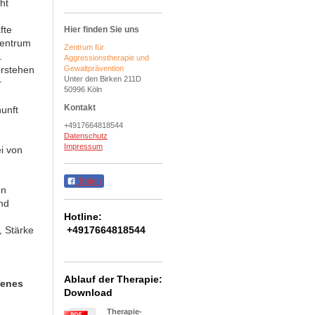
ht
fte
Hier finden Sie uns
zentrum
Zentrum für
.
Aggressionstherapie und
erstehen
Gewaltprävention
Unter den Birken 211D
r
50996 Köln
Kontakt
nunft
+4917664818544
Datenschutz
Impressum
i von
Teilen
en
nd
Hotline:
, Stärke
+4917664818544
Ablauf der Therapie:
genes
Download
Therapie-