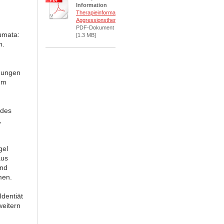
Information
Therapieinformationen
Aggressionstherapi[...]
PDF-Dokument
aumata:
[1.3 MB]
n.
gungen
um
ndes
,
gel
aus
und
men.
Identiät
weitern