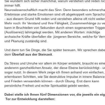
Sie wundern sich sicher manchmal, warum verstehen und reden nic
immer hilft.
Neurowissenschaftlich macht das Sinn: Denn besonders schmerzha
Erlebnisse und starke Emotionen sind oft abgekoppelt vom Sprach
- aus diesem Grund hilft reden und verstehen alleine oft nicht weiter
Mehr noch: Ihr Verstand und Ihre Fähigkeit, Zusammenhänge zu v
kann in Bruchteilen von Sekunden durch einen sogenannten Trigge
(Auslösereiz) lahmgelegt werden. Mit anderen Worten: mächtige
archaische Kräfte überfallen die jüngeren Bereiche, welche für Ver
und Pkanung zuständig sind.
Und dann tun Sie Dinge, die Sie später bereuen. Wir sprechen dabe
dem
Überfall aus der Steinzeit
.
Da Stress und Unruhe vor allem im Körper entsteht, braucht es ein
anderenn ganzheitlichen Ansatz, der diese Ebene berücksichtigt - u
sogar nutzt. In diesem Werk zeige ich Ihnen anhand von einfachen,
erlernbaren Schritten, wie Sie destruktive Impulse in innere Balance
und Frieden verwandeln können - durch Übung. Erst dann kann
persönliche Freiheit und echte Spiritualität gelebt werden.
Dabei stelle ich Ihnen fünf Dimensionen vor, die jeweils ein ei
Tor zur Entwicklung darstellen: